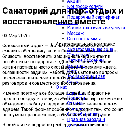
Акции
Конгресс-услуги
Санаторий для пар: отдых и
Все для семьи и детей
Подарочный сертификат
восстановление вместе
Спа-центр
Косметологические услуги
Массаж
03 Мар 2026г
Спа программы
Акватермальный комплекс
Совместный отдых — это не только возможность
Акватермальная зона
сменить обстановку, но и шанс заново почувствовать
"Океадора"
близость, восстановить эмоциональный контакт и
Летние бассейны
позаботиться о здоровье вдвоём. В повседневной
Бассейн
жизни партнёры часто оказываются в режиме «дела,
Йога
обязанности, задачи». Работа, дети, бытовые вопросы
Тренажерный зал
постепенно вытесняют время для спокойных
Сауна
разговоров и совместного восстановления.
О нас
Галерея
Именно поэтому всё больше людей выбирают не
Новости
просто поездку в отель, а санаторий для пар, где можно
Отзывы
объединить заботу о здоровье и качественное время
Контакты
вдвоём. Такой формат особенно подходит тем, кто хочет
Способы оплаты
не шумных развлечений, а глубокой перезагрузки.
Правила заезда и
В этой статье подробно разберём, чем отличается
документы