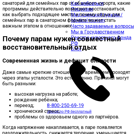
санаторий для семейных пар от обычного курорта, какие
Как добраться
программы действительно помогают восстановиться,
Лицензия
как выбрать подходящее место и почему отдых для
Медицинский туризм /
семейных пар в санаторном формате может стать
Medical tourism
важным этапом в отношениях.
Часто задаваемые вопрос
Мы в Государственном
Почему парам нужен совместный
Реестре курортного фонда
РФ
восстановительный отдых
Блог
Современная жизнь и дефицит близости
Даже самые крепкие отношения со временем проходят
через этапы усталости. Это естественно. Причины могут
быть разными:
высокая нагрузка на работе;
рождение ребёнка;
8-800-250-69-19
переезд;
хронический стресс;
Звонок по РФ бесплатный
проблемы со здоровьем одного из партнёров.
Когда напряжение накапливается, в паре появляется
раздражительность, снижается терпение, уменьшается