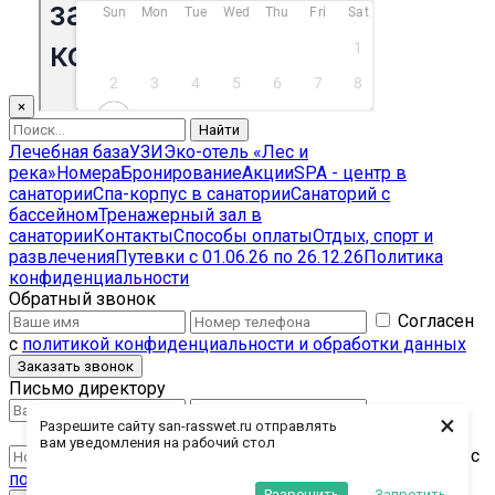
×
Найти
Лечебная база
УЗИ
Эко-отель «Лес и
река»
Номера
Бронирование
Акции
SPA - центр в
санатории
Спа-корпус в санатории
Санаторий с
бассейном
Тренажерный зал в
санатории
Контакты
Способы оплаты
Отдых, спорт и
развлечения
Путевки с 01.06.26 по 26.12.26
Политика
конфиденциальности
Обратный звонок
Согласен
с
политикой конфиденциальности и обработки данных
Заказать звонок
Письмо директору
×
Разрешите сайту san-rasswet.ru отправлять
вам уведомления на рабочий стол
Согласен с
политикой конфиденциальности и обработки данных
Разрешить
Запретить