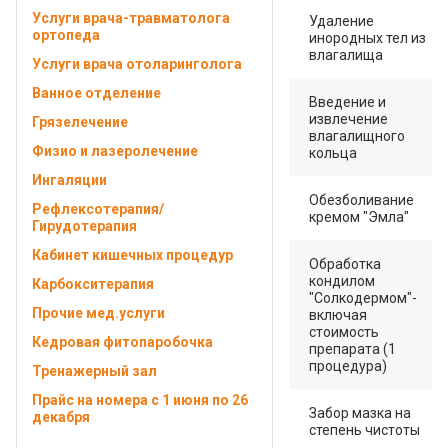
Услуги врача-травматолога
Удаление
ортопеда
инородных тел из
влагалища
Услуги врача отоларинголога
Ванное отделение
Введение и
извлечение
Грязелечение
влагалищного
Физио и лазеролечение
кольца
Ингаляции
Обезболивание
Рефлексотерапия/
кремом "Эмла"
Гирудотерапия
Кабинет кишечных процедур
Обработка
кондилом
Карбокситерапия
"Солкодермом"-
Прочие мед.услуги
включая
стоимость
Кедровая фитопаробочка
препарата (1
процедура)
Тренажерный зал
Прайс на номера с 1 июня по 26
Забор мазка на
декабря
степень чистоты