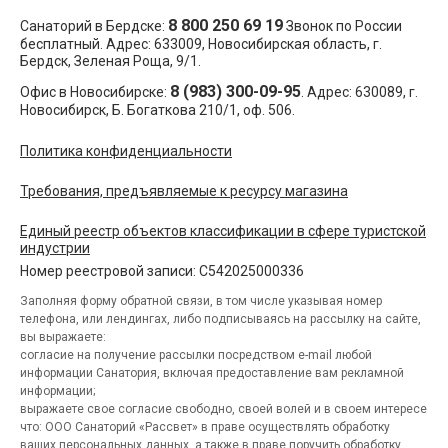
8 800 250 69 19
Санаторий в Бердске:
Звонок по России
бесплатный. Адрес:
633009
, Новосибирская область,
г.
Бердск
,
Зеленая Роща, 9/1
.
8 (983) 300-09-95
Офис в Новосибирске:
. Адрес:
630089
,
г.
Новосибирск
,
Б. Богаткова 210/1, оф. 506
.
Политика конфиденциальности
Требования, предъявляемые к ресурсу магазина
Единый реестр объектов классификации в сфере туристской
индустрии
Номер реестровой записи: С542025000336
Заполняя форму обратной связи, в том числе указывая номер
телефона, или лендингах, либо подписываясь на рассылку на сайте,
вы выражаете:
согласие на получение рассылки посредством e-mail любой
информации Санатория, включая предоставление вам рекламной
информации;
выражаете свое согласие свободно, своей волей и в своем интересе
что: ООО Санаторий «Рассвет» в праве осуществлять обработку
ваших персональных данных, а также в праве поручить обработку