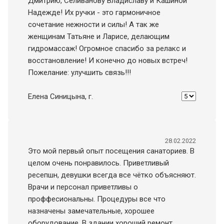
Дмитрию, Селиванову Владиславу и Кашиной
Надежде! Их ручки - это гармоничное
сочетание нежности и силы! А так же
женщинам Татьяне и Ларисе, делающим
гидромассаж! Огромное спасибо за релакс и
восстановление! И конечно до новых встреч!
Пожелание: улучшить связь!!!
Елена Синицына
, г.
28.02.2022
Это мой первый опыт посещения санаториев. В
целом очень понравилось. Приветливый
ресепшн, девушки всегда все чётко объясняют.
Врачи и персонал приветливы о
проффесиональны. Процедуры все что
назначены замечательные, хорошее
оборудование. В здании хороший ремонт,