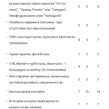
на массажной термо-кушетке "Лотос-
3
5
6
люкс", "Ормед Релакс" или "Ceragem";
Лимфодренажне очки "Yamaguchi"
Лечебное лавание в бассейне - при
5
5
7
отсутствии противопоказаний
ЛФК с инструктором, групповое занятие на
4
5
7
тренажерах
Термотерапия: фитобочка
1
2
3
СУВ, Магнитотурботрон, Авантрон - 1
4
5
7
процедура на выбор (по показаниям)
Фитотерапия: витаминные, печеночные,
2
2
2
противокашлевые. сердечные и пр.
Кислородный коктейль
7
10
14
Итоговая консультация врача по
1
1
1
результатам лечения