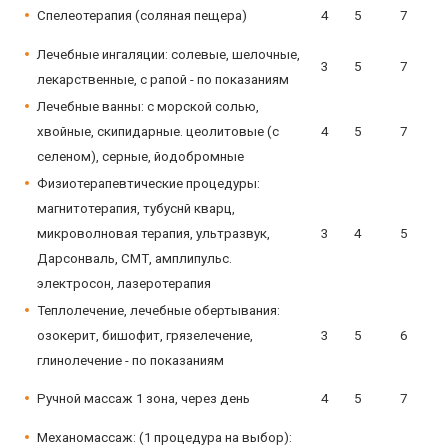
Спелеотерапия (соляная пещера)
4
5
7
Лечебные ингаляции: солевые, шелочные,
3
5
7
лекарственные, с рапой - по показаниям
Лечебные ванны: с морской солью,
хвойные, скипидарные. цеолитовые (с
4
5
7
селеном), серные, йодобромные
Физиотерапевтические процедуры:
магнитотерапия, тубуснй кварц,
микроволновая терапия, ультразвук,
3
4
5
Дарсонваль, СМТ, амплипульс.
электросон, лазеротерапия
Теплолечение, лечебные обертывания:
озокерит, бишофит, грязелечение,
3
5
6
глинолечение - по показаниям
Ручной массаж 1 зона, через день
4
5
7
Механомассаж: (1 процедура на выбор):