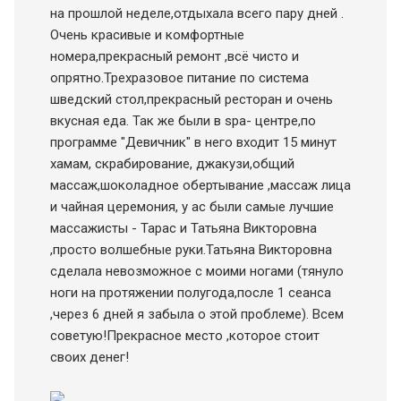
на прошлой неделе,отдыхала всего пару дней .
Очень красивые и комфортные
номера,прекрасный ремонт ,всё чисто и
опрятно.Трехразовое питание по система
шведский стол,прекрасный ресторан и очень
вкусная еда. Так же были в spa- центре,по
программе "Девичник" в него входит 15 минут
хамам, скрабирование, джакузи,общий
массаж,шоколадное обертывание ,массаж лица
и чайная церемония, у ас были самые лучшие
массажисты - Тарас и Татьяна Викторовна
,просто волшебные руки.Татьяна Викторовна
сделала невозможное с моими ногами (тянуло
ноги на протяжении полугода,после 1 сеанса
,через 6 дней я забыла о этой проблеме). Всем
советую!Прекрасное место ,которое стоит
своих денег!