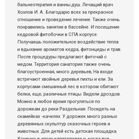
бальнеотерапия и ванны.душ. Лечащий врач
Хохлов И. А.. Благодарю всех за прекрасное
отношение и проведение лечение. Также очень
понравились занятия в бассейне. И посещение
кедровой фитобочки в СПА корпусе.
Получаешь положительное воздействие тепла
и вдыхание ароматов кедра, фитонциды и трав.
После процедуры предлагают фиточай с
медом. Территория санатория также очень
благоустроенная, много деревьев, На входе
встречают хвойные деревья пихты и ели. За
корпусами смешанный лес в котором обитают
белки, еще, различные птицы. Видели дроздов.
Можно в любое время прогуляться по
дорожкам до реки Раздельная. Посидеть на
скамейках -качелях. У дорожек много разных
деревянных скульптур сказочных героев и
животных. Для детей есть детская площадка.
Конечно в эпоху капитализма и ,когда все