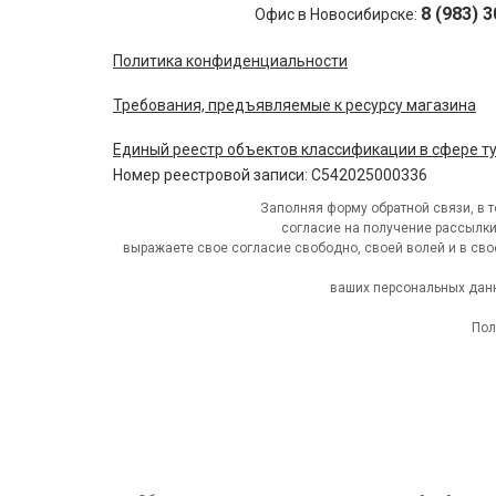
8 (983) 
Офис в Новосибирске:
Политика конфиденциальности
Требования, предъявляемые к ресурсу магазина
Единый реестр объектов классификации в сфере т
Номер реестровой записи: С542025000336
Заполняя форму обратной связи, в 
согласие на получение рассылк
выражаете свое согласие свободно, своей волей и в сво
ваших персональных данн
Пол