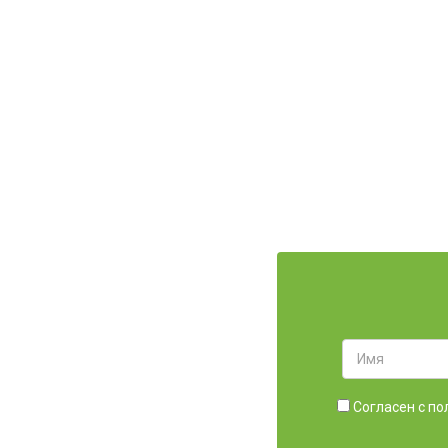
Lyubovv
, г.
Согласен с
по