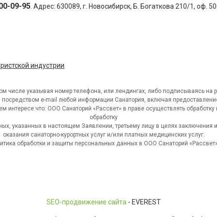
300-09-95
. Адрес:
630089
,
г. Новосибирск
,
Б. Богаткова 210/1, оф. 50
уристской индустрии
том числе указывая номер телефона, или лендингах, либо подписываясь на р
и посредством e-mail любой информации Санатория, включая предоставлени
ем интересе что: ООО Санаторий «Рассвет» в праве осуществлять обработку 
обработку
ых, указанных в настоящем Заявлении, третьему лицу в целях заключения 
оказания санаторно-курортных услуг и/или платных медицинских услуг.
итика обработки и защиты персональных данных в ООО Санаторий «Рассвет
SEO-продвижение сайта
- EVEREST