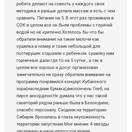
ребята делают на совесть у каждого своя
методика я раньше делала массаж и есть с чем
сравнить. Питание на 5. В этот раз проживала в
СОК в целом все ок были проблемы с горячей
водой но не критично.Хотелось бы что бы
обратили внимание на такие мелочи как
сушилка в номер и тазик небольшой для
постирушек отдыхали с ребенком. сушилку нам
горничные дали где то на 5 сутки , а так в
целом все хорошо и досуг организован
замечательно не сразу обратили внимание на
программу понравился концерт Кубанского
хора(наследник Ермака),виолончель Глеб, на
пирсе аккордеон.Не думала что у нас такой
санаторий рядом раньше была в Белокурихе,
спасибо персоналу. Сходили на территорию
Сибиряк бросилась в глаза неухоженность
территории запустение.Мое мнение 4 звезды
заслужено в наше непростое время.